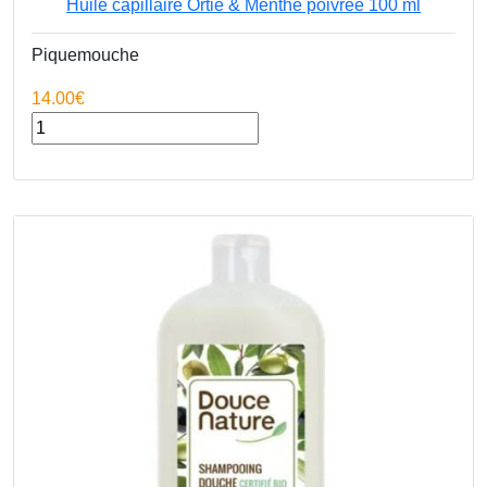
Huile capillaire Ortie & Menthe poivrée 100 ml
GAEC DENIS PERE ET FILS
Piquemouche
La Ferme du Relais
14.00€
GAEC Vertcolza
Confédération paysanne 36
Huile Vinaigre
Association Souffles de Soie
JEAN HERVE SAS
BIO SPIRIT
EARL FERME DE LA RABINIERE
Gaec de Gommiers
Ferme de la Caillonnière
HUILERIE VIGEAN
Sylvain Leest