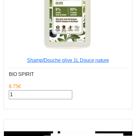
Bruno BARDON
Les moutons de Cotron
Association Artisans du monde
Bricoline
SCEA L OREE DE LA BRENNE
Piquemouche
Shamp/Douche olive 1L Douce nature
EARL La brebidoré
BIO SPIRIT
Le Grain Libre
8.75€