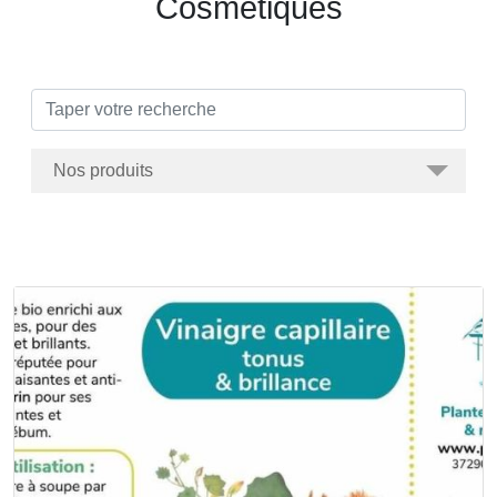
Cosmétiques
Trier par catégorie
Boissons
Viandes
Epicerie